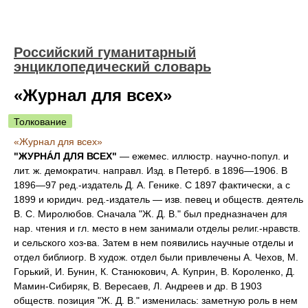
Российский гуманитарный
энциклопедический словарь
«Журнал для всех»
Толкование
«Журнал для всех»
"ЖУРНА́Л ДЛЯ ВСЕХ"
— ежемес. иллюстр. научно-попул. и
лит. ж. демократич. направл. Изд. в Петерб. в 1896—1906. В
1896—97 ред.-издатель Д. А. Генике. С 1897 фактически, а с
1899 и юридич. ред.-издатель — изв. певец и обществ. деятель
В. С. Миролюбов. Сначала "Ж. Д. В." был предназначен для
нар. чтения и гл. место в нем занимали отделы религ.-нравств.
и сельского хоз-ва. Затем в нем появились научные отделы и
отдел библиогр. В худож. отдел были привлечены А. Чехов, М.
Горький, И. Бунин, К. Станюкович, А. Куприн, В. Короленко, Д.
Мамин-Сибиряк, В. Вересаев, Л. Андреев и др. В 1903
обществ. позиция "Ж. Д. В." изменилась: заметную роль в нем