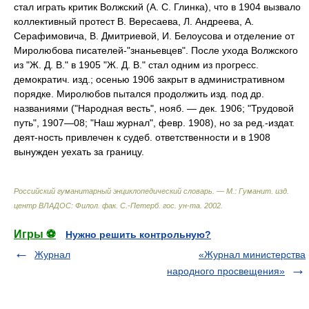
стал играть критик Волжский (А. С. Глинка), что в 1904 вызвало
коллективный протест В. Вересаева, Л. Андреева, А.
Серафимовича, В. Дмитриевой, И. Белоусова и отделение от
Миролюбова писателей-"знаньевцев". После ухода Волжского
из "Ж. Д. В." в 1905 "Ж. Д. В." стал одним из прогресс.
демократич. изд.; осенью 1906 закрыт в административном
порядке. Миролюбов пытался продолжить изд. под др.
названиями ("Народная весть", нояб. — дек. 1906; "Трудовой
путь", 1907—08; "Наш журнал", февр. 1908), но за ред.-издат.
деят-ность привлечен к судеб. ответственности и в 1908
вынужден уехать за границу.
Российский гуманитарный энциклопедический словарь. — М.: Гуманит. изд.
центр ВЛАДОС: Филол. фак. С.-Петерб. гос. ун-та
.
2002
.
Игры ⚽
Нужно решить контрольную?
Журнал
«Журнал министерства
народного просвещения»