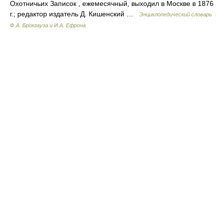
Охотничьих Записок , ежемесячный, выходил в Москве в 1876
г.; редактор издатель Д. Кишенский …
Энциклопедический словарь
Ф.А. Брокгауза и И.А. Ефрона
© Академик, 2000-2026